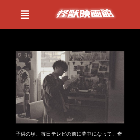
跳
过
Toggle
内
Navigation
容
紹介
作品
情報
子供の頃、毎日テレビの前に夢中になって、奇