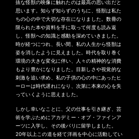
抜な怪獣の映像に触れたのは最高の思い出だと
思います。知らず知らずのうちに、怪獣は私た
ちの心の中で大切な存在になりました。数冊の
限られた本や資料を手に取って何度も読み返
し、怪獣への知識と感動を深めていきました。
時が経つにつれ、長い間、私の人生から怪獣は
姿を消したように見えました。時代を取り巻く
環境の大きな変化に伴い、人々の精神的な消費
もより豊かになりました。目新しさや視覚的な
刺激を追い求め、私の子供の心の中にあったヒ
ーローは時代遅れになり、次第に本来の心を失
っていくように思えました。
しかし幸いなことに、父の仕事を引き継ぎ、芸
術を学ぶためにアカデミー・オブ・ファインア
ーツに入学し、その後パリに留学しました。
20年以上この道を経て洋画を中心に活動してい