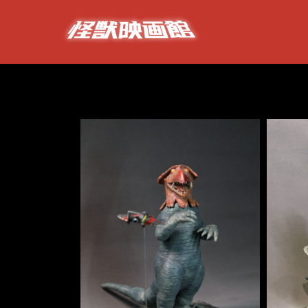
跳
过
内
容