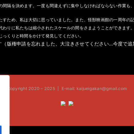
の間隔を決めます。一度も間違えずに集中しなければならない作業も
たすため、私は大切に思っていました。また、怪獣映画館の一周年の
代わりに私たちは縮小されたスケールの間をさまようことができます
じっくりと時間をかけて発見してください。
す（版権申請を忘れました、大泣きさせてください…今度で追
Copyright 2020 – 2025 | E-mail: kaijueigakan@gmail.com