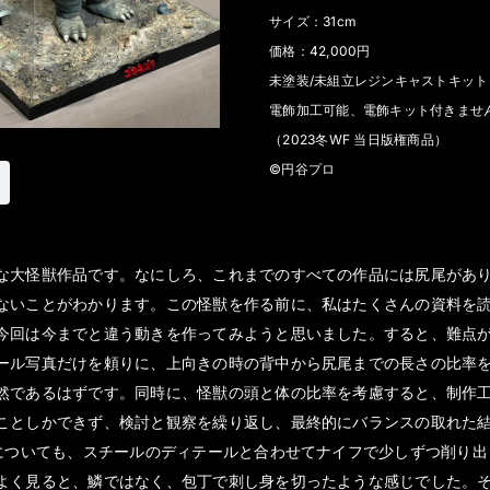
サイズ：31cm
価格：42,000円
未塗装/未組立レジンキャストキット
電飾加工可能、電飾キット付きませ
（2023冬WF 当日版権商品）
©円谷プロ
な大怪獣作品です。なにしろ、これまでのすべての作品には尻尾があ
ないことがわかります。この怪獣を作る前に、私はたくさんの資料を
今回は今までと違う動きを作ってみようと思いました。すると、難点
ール写真だけを頼りに、上向きの時の背中から尻尾までの長さの比率
然であるはずです。同時に、怪獣の頭と体の比率を考慮すると、制作
ことしかできず、検討と観察を繰り返し、最終的にバランスの取れた
理についても、スチールのディテールと合わせてナイフで少しずつ削り
よく見ると、鱗ではなく、包丁で刺し身を切ったような感じでした。