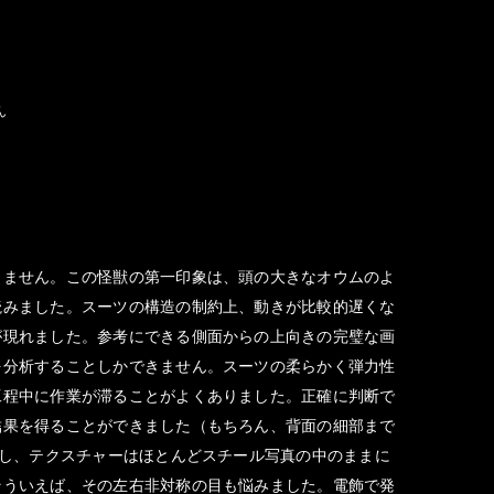
ん
りません。この怪獣の第一印象は、頭の大きなオウムのよ
読みました。スーツの構造の制約上、動きが比較的遅くな
が現れました。参考にできる側面からの上向きの完璧な画
を分析することしかできません。スーツの柔らかく弾力性
工程中に作業が滞ることがよくありました。正確に判断で
結果を得ることができました（もちろん、背面の細部まで
出し、テクスチャーはほとんどスチール写真の中のままに
そういえば、その左右非対称の目も悩みました。電飾で発