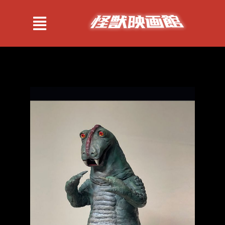
跳
过
Toggle
内
Navigation
容
紹介
作品
情報