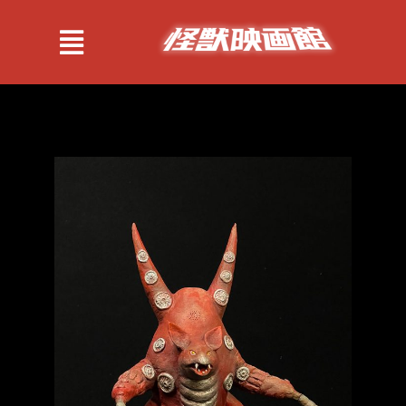
跳
过
Toggle
内
Navigation
容
紹介
作品
情報