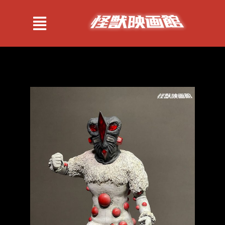
跳
过
Toggle
内
Navigation
容
紹介
作品
情報