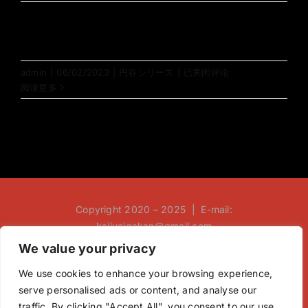
01
admin
|
06/02/2023
|
円谷シリーズ
|
已关闭评论
阅读更多
Copyright 2020 – 2025 | E-mail:
kaijueigakan@gmail.com
We value your privacy
We use cookies to enhance your browsing experience,
serve personalised ads or content, and analyse our
traffic. By clicking "Accept All", you consent to our use