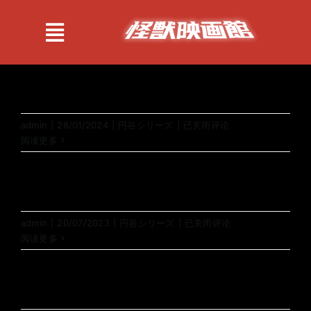
跳
过
Toggle
内
Navigation
容
紹介
13
admin
|
28/01/2024
|
円谷シリーズ
|
已关闭评论
作品
阅读更多
情報
12
admin
|
20/07/2023
|
円谷シリーズ
|
已关闭评论
阅读更多